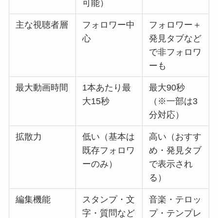
可能）
主な視聴者層
フォロワー中
フォロワー＋
心
発見タブなど
で非フォロワ
ーも
最大動画時間
1本あたり最
最大90秒
大15秒
（※一部は3
分対応）
拡散力
低い（基本は
高い（おすす
既存フォロワ
め・発見タブ
ーのみ）
で表示され
る）
編集機能
スタンプ・文
音楽・テロッ
字・質問など
プ・テンプレ